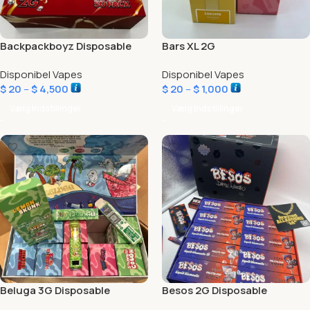
Backpackboyz Disposable
Bars XL 2G
Disponibel Vapes
Disponibel Vapes
$
20
–
$
4,500
$
20
–
$
1,000
Vælg Indstillinger
Vælg Indstillinger
Beluga 3G Disposable
Besos 2G Disposable