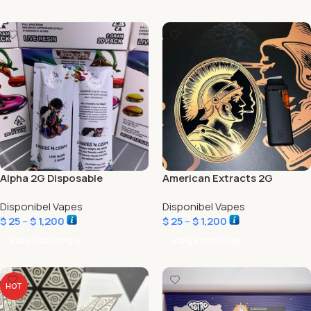
Alpha 2G Disposable
American Extracts 2G
Disponibel Vapes
Disponibel Vapes
$
25
–
$
1,200
$
25
–
$
1,200
Vælg Indstillinger
Vælg Indstillinger
HOT