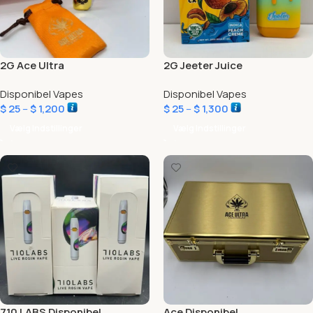
2G Ace Ultra
2G Jeeter Juice
Disponibel Vapes
Disponibel Vapes
$
25
–
$
1,200
$
25
–
$
1,300
Vælg Indstillinger
Vælg Indstillinger
710 LABS Disponibel
Ace Disponibel