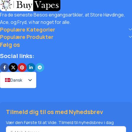
customers unbeatable value. That’s why we pair premium
products with amazing deals, exclusive discounts, and
Fra de seneste Besos engangsartikler, at Store Høvdinge,
wallet-friendly prices that let you
spar enormt
mens du
Ace, og Fryd, vi har noget for alle.
stadig nyder det bedste vaping verden har at tilbyde. Shop
Populære Kategorier
med tillid, spar stor, og ophøje din vape rejse i dag med
Populære Produkter
Diamant Vapes – hvor sikkerhed, kvalitet og opsparing
Følg os
komme sammen.
Social links:
Dansk
Tilmeld dig til os med Nyhedsbrev
Vær den Første til at Vide. Tilmeld til nyhedsbrev i dag