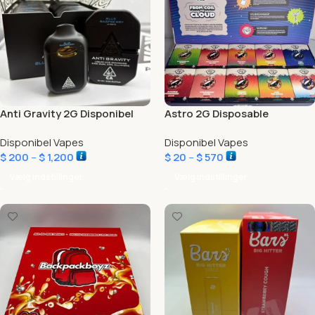
Anti Gravity 2G Disponibel
Astro 2G Disposable
Disponibel Vapes
Disponibel Vapes
$
200
–
$
1,200
$
20
–
$
570
Vælg Indstillinger
Vælg Indstillinger