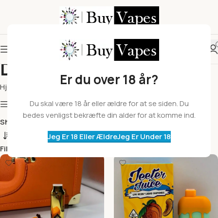
Disponibel Vapes
Er du over 18 år?
Hjem
Disponibel Vapes
Du skal være 18 år eller ældre for at se siden. Du
Show column
bedes venligst bekræfte din alder for at komme ind.
Show
9
12
18
24
Jeg Er 18 Eller Ældre
Jeg Er Under 18
Filters