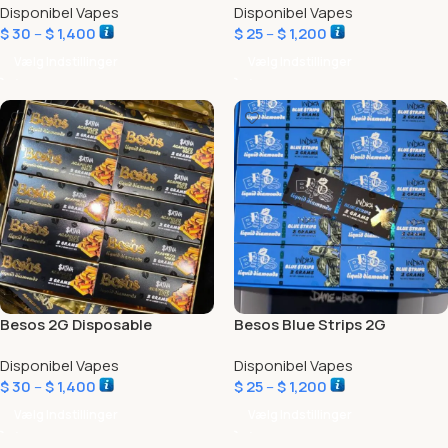
Disponibel Vapes
Disponibel Vapes
$
30
–
$
1,400
$
25
–
$
1,200
Vælg Indstillinger
Vælg Indstillinger
Besos 2G Disposable
Besos Blue Strips 2G
Acapulco Gold Edition
Disponibel Vapes
Disponibel Vapes
$
30
–
$
1,400
$
25
–
$
1,200
Vælg Indstillinger
Vælg Indstillinger