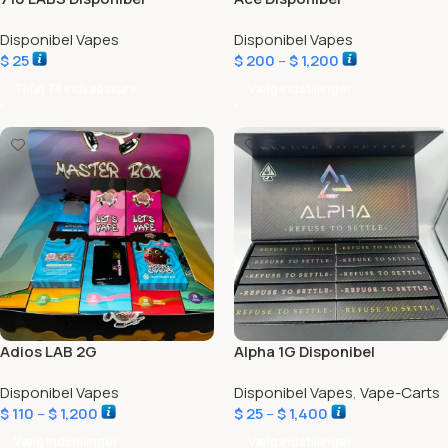
Disponibel Vapes
Disponibel Vapes
$
25
$
200
–
$
1,200
Tilføj Til Indkøbskurv
Vælg Indstillinger
Adios LAB 2G
Alpha 1G Disponibel
Disponibel Vapes
Disponibel Vapes
,
Vape-Carts
$
110
–
$
1,200
$
25
–
$
1,400
Vælg Indstillinger
Vælg Indstillinger