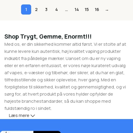
1
2
3
4
…
14
15
16
→
Shop Trygt, Gemme, Enormt!!!
Med os, er din sikkerhed kommer altid først. Vi er stolte af at
kunne levere kun autentisk, høj kvalitet vaping produkter
indkøbt fra pålidelige mærker. Uanset om du er ny vaping
eller er en erfaren entusiast, er vores nøje kurateret udvalg
af vapes, e-væsker og tilbehør, der sikrer, at du har en glat,
tilfredsstillende og sikker oplevelse, hver gang. Med en
forpligtelse til sikkerhed, kvalitet og gennemsigtighed, og vi
sørg for, at hvert produkt på vores hylder opfylder de
højeste branchestandarder, så du kan shoppe med
fuldstændig ro i sindet.
Læs mere
But safety doesn’t mean you have to compromise on
savings! At Buy Vapes UK, we believe in giving our