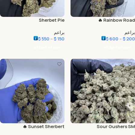
Sherbet Pie
Rainbow Road 🔥
براعم
براعم
$
550
–
$
150
$
600
–
$
200
تحديد أحد الخيارات
تحديد أحد الخيارات
Sunset Sherbert 🔥
Sour Gushers SM