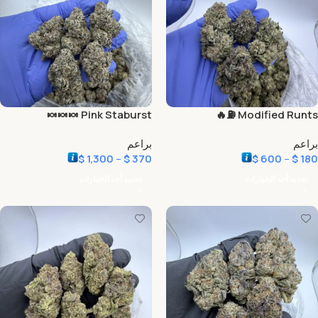
Pink Staburst 🍬🍬🍬
Modified Runts ⛽️🔥
براعم
براعم
$
1,300
–
$
370
$
600
–
$
180
تحديد أحد الخيارات
تحديد أحد الخيارات