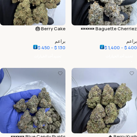
Berry Cake 🎂
Baguette Cherriez 🍬🍬🍬
براعم
براعم
$
450
–
$
130
$
1,400
–
$
400
تحديد أحد الخيارات
تحديد أحد الخيارات
Blue Candy Runts 🍬🍬🍬
Berry Kush 🔥