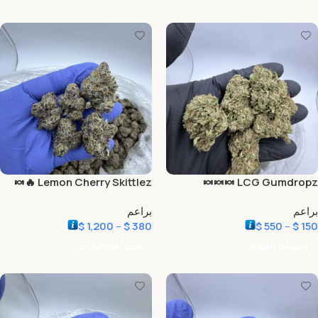
Lemon Cherry Skittlez 🔥🍬
LCG Gumdropz 🍬🍬🍬
براعم
براعم
$
1,200
–
$
380
$
550
–
$
150
تحديد أحد الخيارات
تحديد أحد الخيارات