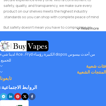
safety, quality, and transparency, we make sure every
product on our shelves meets the highest industry
standards so you can shop with complete peace of mind.
But safety doesn’t mean you have to compromise on
Read more
savings! At Buy Vapes UK, we believe in giving our
customers unbeatable value. That’s why we pair premium
products with amazing deals, exclusive discounts, and
wallet-friendly prices that let you
save hugely
while still
من أحدث بيسوس dispos الكبيرة رؤساء Ace ، Fryd لدينا شيء
enjoying the best the vaping world has to offer. Shop with
للجميع.
confidence, save big, and elevate your vape journey today
فئات شعبية
with us – where safety, quality, and savings come together.
المنتجات الشعبية
تابعونا
الروابط الاجتماعية: