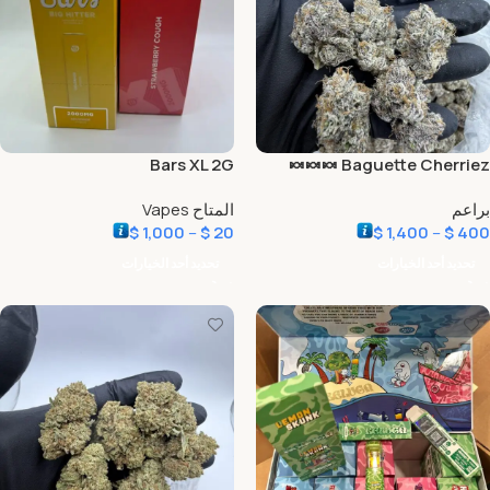
Bars XL 2G
Baguette Cherriez 🍬🍬🍬
براعم
المتاح Vapes
$
1,000
–
$
20
$
1,400
–
$
400
تحديد أحد الخيارات
تحديد أحد الخيارات