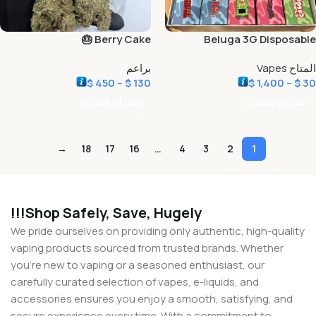
Berry Cake 🎂
Beluga 3G Disposable
المتاح Vapes
براعم
$
450
–
$
130
$
1,400
–
$
30
تحديد أحد الخيارات
تحديد أحد الخيارات
→
18
17
16
…
4
3
2
1
Shop Safely, Save, Hugely!!!
We pride ourselves on providing only authentic, high-quality
vaping products sourced from trusted brands. Whether
you’re new to vaping or a seasoned enthusiast, our
carefully curated selection of vapes, e-liquids, and
accessories ensures you enjoy a smooth, satisfying, and
secure experience every time. With a commitment to