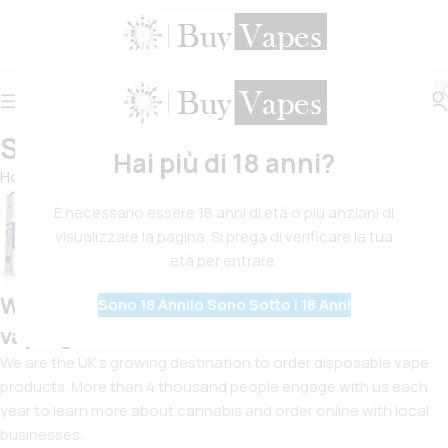
Su Di Noi
Hai più di 18 anni?
Home
Su Di Noi
È necessario essere 18 anni di età o più anziani di
visualizzare la pagina. Si prega di verificare la tua
età per entrare.
We are your surest plug for all things
Sono 18 Anni
Io Sono Sotto I 18 Anni
vaping & accessories in the UK
We are the UK’s growing destination to order disposable vape
products. More than 4 thousand people engage with us each
year to learn more about cannabis and order online with local
businesses.