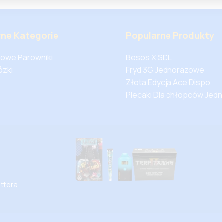
rne Kategorie
Popularne Produkty
owe Parowniki
Besos X SDL
ózki
Fryd 3G Jednorazowe
Złota Edycja Ace Dispo
Plecaki Dla chłopców Je
ettera