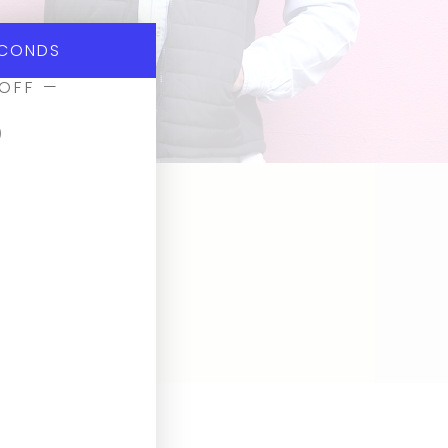
CONDS
 OFF —
p