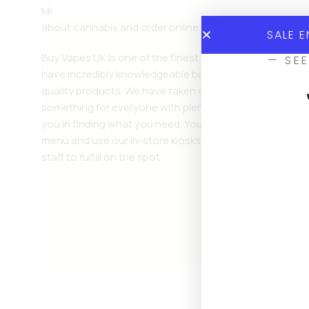
More than 4 thousand people engage with us each year
about cannabis and order online with local businesses.
SALE E
Buy Vapes UK is one of the finest Disposable Vape stor
— SEE
have incredibly knowledgeable budtenders and carry on
quality products. We have taken great care to make su
something for everyone with plenty of options. We woul
you in finding what you need. You can also preorder fro
menu and use our in-store kiosks to explore and place o
staff to fulfill on the spot