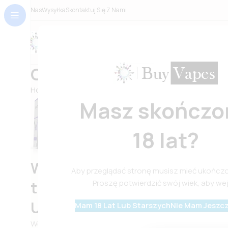
O Nas
Wysyłka
Skontaktuj Się Z Nami
Wszystkie Kategorie
O nas
Home
O nas
Masz skończo
18 lat?
We are your surest plug for a
Aby przeglądać stronę musisz mieć ukończon
Proszę potwierdzić swój wiek, aby wej
things vaping & accessories 
UK
Mam 18 Lat Lub Starszych
Nie Mam Jeszcz
We are the UK’s growing destination to order disposabl