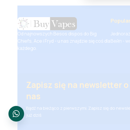
Popula
Od najnowszych Besos dispos do Big
Jednoraz
Chiefs, Ace i Fryd - u nas znajdzie się coś dla
Вейп - w
każdego.
Zapisz się na newsletter o
nas
Bądź na bieżąco z pierwszymi. Zapisz się do newsl
już dziś