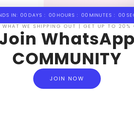
 to learn more
NDS IN:
00
DAYS :
00
HOURS :
00
MINUTES :
00
SE
es in The UK, We
 WHAT WE SHIPPING OUT | GET UP TO 20%
Join WhatsAp
ly the highest
re we have
d love to assist
COMMUNITY
m our online
rders for our
JOIN NOW