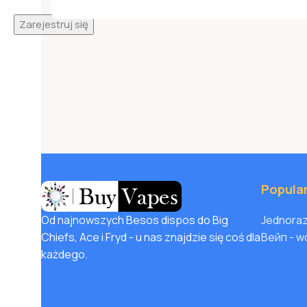
Zarejestruj się
Popula
Od najnowszych Besos dispos do Big
Jednoraz
Chiefs, Ace i Fryd - u nas znajdzie się coś dla
Вейп - w
każdego.