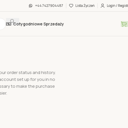
+44 7427904487
Lista Życzeń
Login / Regist
Cotygodniowe Sprzedaży
our order status and history.
w account set up for you in no
cessary to make the purchase
ier.