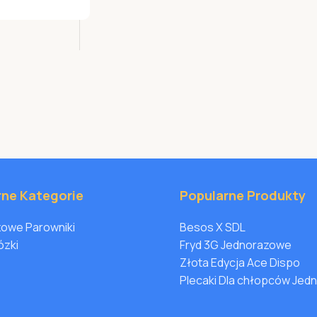
rne Kategorie
Popularne Produkty
owe Parowniki
Besos X SDL
ózki
Fryd 3G Jednorazowe
Złota Edycja Ace Dispo
Plecaki Dla chłopców Je