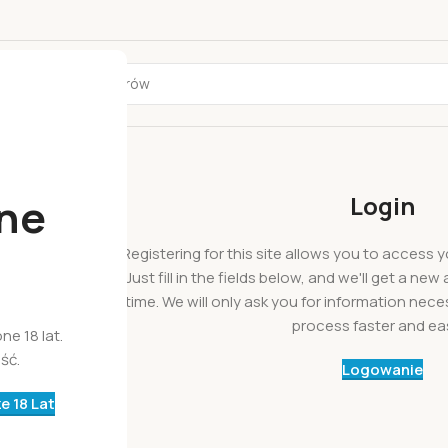
ne
Login
Registering for this site allows you to access y
Just fill in the fields below, and we'll get a ne
time. We will only ask you for information ne
process faster and eas
e 18 lat.
owego hasła.
ść.
Logowanie
hroughout this
e 18 Lat
purposes