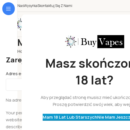
O Nas
Wysyłka
Skontaktuj Się Z Nami
Wszystkie Kategorie
My account
Home
My account
Masz skończo
Zarejestruj się
*
Adres e-mail
18 lat?
Aby przeglądać stronę musisz mieć ukończon
Na adres e-mail zostanie wysłany odnośnik do ustawienia n
Proszę potwierdzić swój wiek, aby wej
Your personal data will be used to support your experience t
Mam 18 Lat Lub Starszych
Nie Mam Jeszcz
website, to manage access to your account, and for other 
described in our
polityka prywatności
.