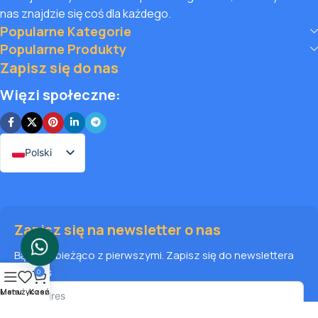
nas znajdzie się coś dla każdego.
Popularne Kategorie
Popularne Produkty
Zapisz się do nas
Więzi społeczne:
Polski
Zapisz się na newsletter o nas
Bądź na bieżąco z pierwszymi. Zapisz się do newslettera
już dziś
0
Menu
Lista życzeń
Kosz