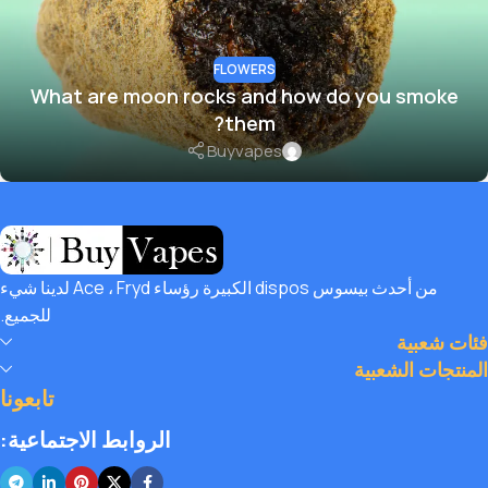
FLOWERS
What are moon rocks and how do you smoke
them?
Buyvapes
من أحدث بيسوس dispos الكبيرة رؤساء Ace ، Fryd لدينا شيء
للجميع.
فئات شعبية
المنتجات الشعبية
تابعونا
الروابط الاجتماعية: