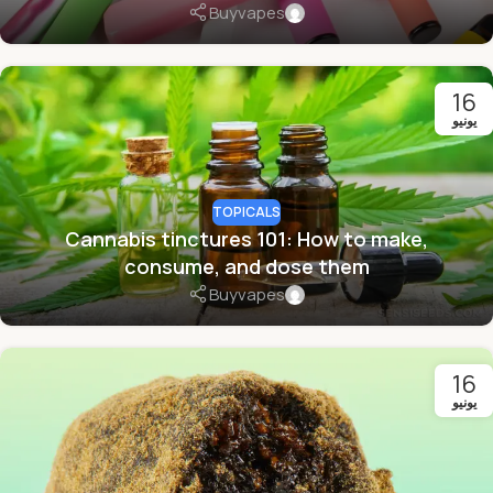
Buyvapes
16
يونيو
TOPICALS
Cannabis tinctures 101: How to make,
consume, and dose them
Buyvapes
16
يونيو