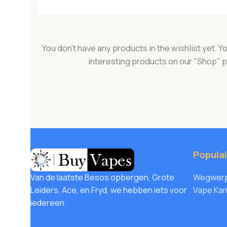
You don't have any products in the wishlist yet. You
interesting products on our "Shop" 
Popula
Van de laatste Besos opbergen, Grote
Wegwerp
Leiders, Ace, en Fryd, we hebben iets voor
Vape Kar
iedereen.