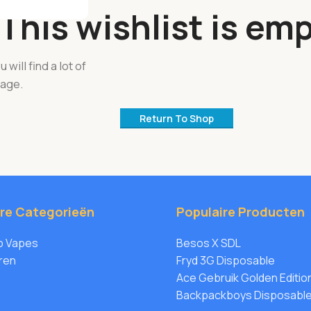
This wishlist is emp
 will find a lot of
page.
Return To Shop
ire Categorieën
Populaire Producten
 Vapes
Besos X SDL
ren
Fryd 3G Disposable
Ace Gebruik Golden Editio
Backpackboys Disposabl