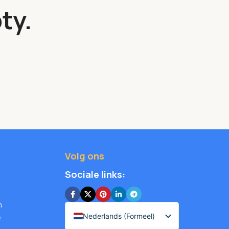
ty.
Volg ons
Sociale links:
n
Nederlands (Formeel)
e