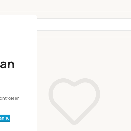
dan
Controleer
an 18