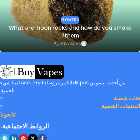
FLOWERS
What are moon rocks and how do you smoke
them?
Buyvapes
من أحدث بيسوس dispos الكبيرة رؤساء Ace ، Fryd لدينا شيء
للجميع.
فئات شعبية
المنتجات الشعبية
تابعونا
الروابط الاجتماعية: