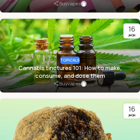
Buyvapes
16
يونيو
TOPICALS
Cannabis tinctures 101: How to make,
consume, and dose them
Buyvapes
16
يونيو